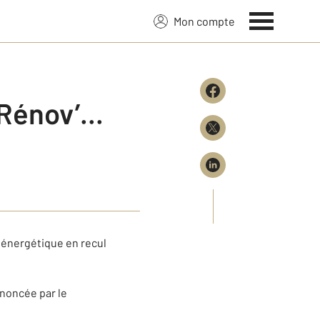
Mon compte
énov’...
 énergétique en recul
nnoncée par le