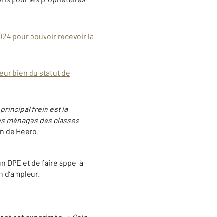
024 pour pouvoir recevoir la
leur bien du statut de
rincipal frein est la
les ménages des classes
in de Heero.
un DPE et de faire appel à
n d’ampleur.
ment est supprimée.
« Cela