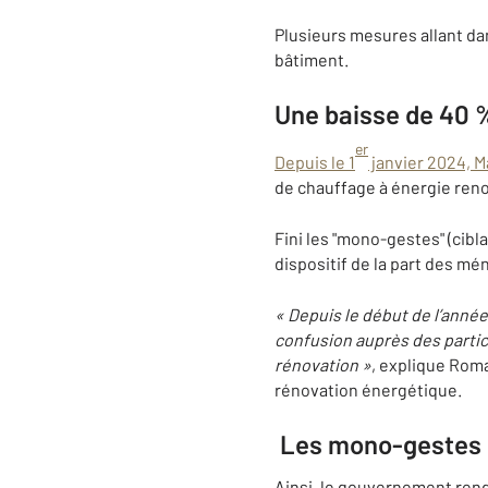
Plusieurs mesures allant dan
bâtiment.
Une baisse de 40 
er
Depuis le 1
janvier 2024, M
de chauffage à énergie reno
Fini les "mono-gestes" (cibl
dispositif de la part des mé
« Depuis le début de l’anné
confusion auprès des particul
rénovation »
, explique Roma
rénovation énergétique.
Les mono-gestes d
Ainsi, le gouvernement rend