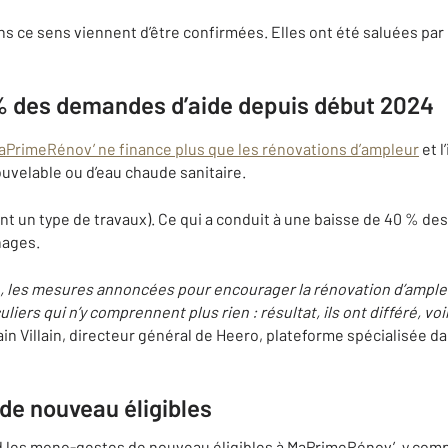
s ce sens viennent d’être confirmées. Elles ont été saluées par l
% des demandes d’aide depuis début 2024
aPrimeRénov’ ne finance plus que les rénovations d’ampleur
et l
uvelable ou d’eau chaude sanitaire.
ant un type de travaux). Ce qui a conduit à une baisse de 40 % d
nages.
e, les mesures annoncées pour encourager la rénovation d’ample
iers qui n’y comprennent plus rien : résultat, ils ont différé, voi
in Villain, directeur général de Heero, plateforme spécialisée d
e nouveau éligibles
 les mono-gestes de nouveau éligibles à MaPrimeRénov’, y compr