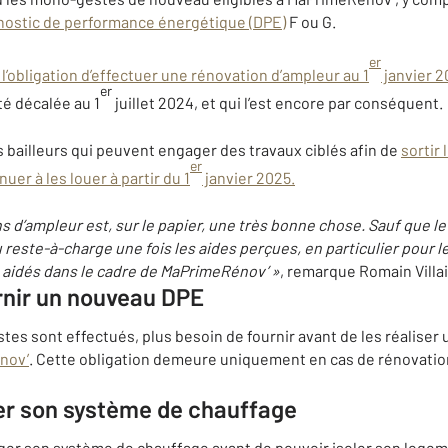
nostic de performance énergétique (DPE)
F ou G.
er
l’obligation d’effectuer une rénovation d’ampleur au 1
janvier 2
er
été décalée au 1
juillet 2024, et qui l’est encore par conséquent.
 bailleurs qui peuvent engager des travaux ciblés afin de
sortir 
er
uer à les louer à partir du 1
janvier 2025.
s d’ampleur est, sur le papier, une très bonne chose. Sauf que le p
reste-à-charge une fois les aides perçues, en particulier pour 
 aidés dans le cadre de MaPrimeRénov’ »
, remarque Romain Villa
rnir un nouveau DPE
stes sont effectués, plus besoin de fournir avant de les réaliser 
nov’
. Cette obligation demeure uniquement en cas de rénovatio
er son système de chauffage
anger son système de chauffage avant de pouvoir isoler son loge