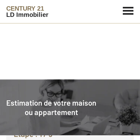
CENTURY 21
LD Immobilier
Agence immobilière
Vendre avec CENTURY 21 LD Immobilier
Estimation de votre maison
Faire estimer son bien avec
ou appartement
CENTURY 21 :
Etape :
1
/ 5