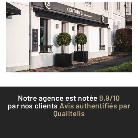
CENTURY 21 LD Immobilier
6 route de Chartres
LIMOURS - 91470
Envoyer un message
Téléphoner à l'agence
Notre agence est notée
8,9/10
par nos clients
Avis authentifiés par
Qualitelis
Voir tous les avis clients