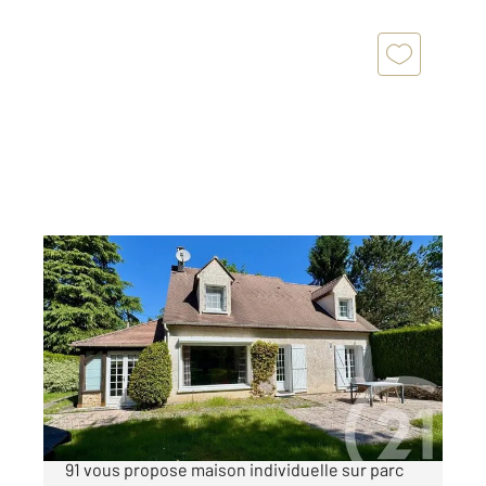
BULLION 78
2
170 m
, 7 pièces
Ref : 17739
Maison à vendre
549 000 €
Century21 LD Immobilier Agence de LIMOURS
91 vous propose maison individuelle sur parc