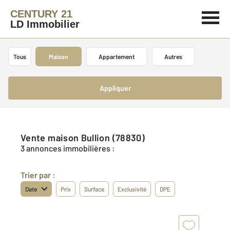
CENTURY 21
LD Immobilier
Tous
Maison
Appartement
Autres
Appliquer
Vente maison Bullion (78830)
3 annonces immobilières :
Trier par :
Date
Prix
Surface
Exclusivité
DPE