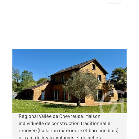
BULLION 78
2
225 m
, 7 pièces
Ref : 14646
Maison à vendre
790 000 €
BULLION 78 Commune du Parc Naturel
Régional Vallée de Chevreuse. Maison
individuelle de construction traditionnelle
rénovée (Isolation extérieure et bardage bois)
offrant de beaux volumes et de belles