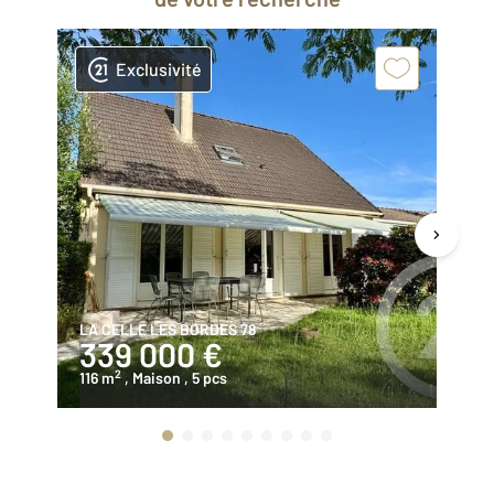
Exclusivité
LA CELLE LES BORDES 78
CE
339 000 €
3
2
116 m
, Maison
, 5 pcs
88