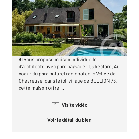
BULLION 78
2
230 m
, 8 pièces
Ref : 17753
Maison à vendre
850 000 €
Century21 LD Immobilier Agence de LIMOURS
91 vous propose maison individuelle
d'architecte avec parc paysager 1.5 hectare. Au
coeur du parc naturel régional de la Vallée de
Chevreuse, dans le joli village de BULLION 78,
cette maison offre ...
Visite vidéo
Voir le détail du bien