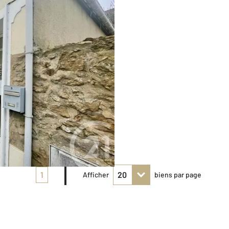
1
Afficher
biens par page