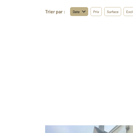
Trier par :
Date
Prix
Surface
Excl