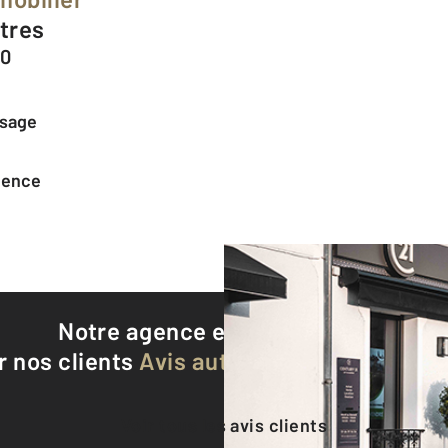
rtres
70
ssage
agence
Notre agence est notée
8,9/10
r nos clients
Avis authentifiés par Qualite
Voir tous les avis clients