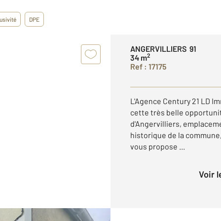
usivité
DPE
ANGERVILLIERS 91
2
34 m
Ref : 17175
L'Agence Century 21 LD I
cette très belle opportuni
d'Angervilliers, emplaceme
historique de la commune, 
vous propose ...
Voir 