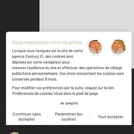
Parlons de vous, parlons biens
500 m
©
Mappy
Votre agence est notée
Achat
Vente
8,9
/
10